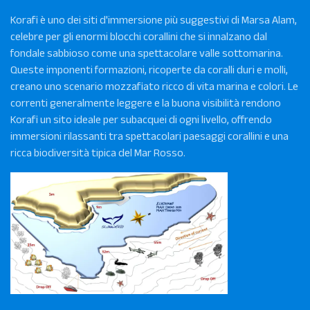
Korafi è uno dei siti d'immersione più suggestivi di Marsa Alam,
celebre per gli enormi blocchi corallini che si innalzano dal
fondale sabbioso come una spettacolare valle sottomarina.
Queste imponenti formazioni, ricoperte da coralli duri e molli,
creano uno scenario mozzafiato ricco di vita marina e colori. Le
correnti generalmente leggere e la buona visibilità rendono
Korafi un sito ideale per subacquei di ogni livello, offrendo
immersioni rilassanti tra spettacolari paesaggi corallini e una
ricca biodiversità tipica del Mar Rosso.