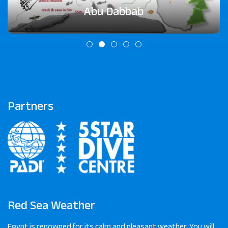
Abu Dabbab
Partners
Red Sea Weather
Egypt is renowned for its calm and pleasant weather. You will