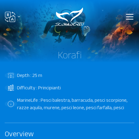
Korafi
Depth : 25 m
Difficulty : Principianti
MarineLife : Pesci balestra, barracuda, pesci scorpione,
razze aquila, murene, pesci leone, pesci farfalla, pesci
Overview