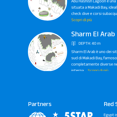
Abu Hashish Lagoon è una 
situata a Makadi Bay, ideal
check dive e corsi subacquei
Scopri di più
Sharm El Arab
DEPTH: 40 m
Sharm El Arab è uno dei si
sud di Makadi Bay, famoso 
completamente diverse nel
interna,...
Scopri di più
Torfa Abu Mak
DEPTH: 40 m
Torfa Abu Makadi è uno dei
Partners
Red 
affascinanti di Makadi Bay
splendida parete corallina e
Egypt i