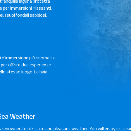
tranquilla laguna protetta
e per immersioni rilassanti,
. I suoi fondali sabbiosi,...
ti d'immersione più rinomati a
per offrire due esperienze
lo stesso luogo. La baia
adi
 siti d'immersione più
Sea Weather
, apprezzato per la sua
 le condizioni ideali per le
s renowned for its calm and pleasant weather. You will enjoy its clear