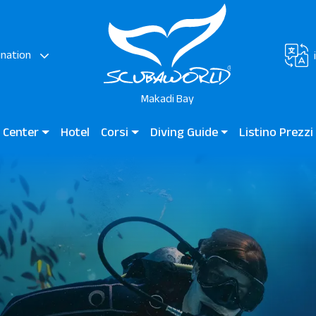
ination
Makadi Bay
g Center
Hotel
Corsi
Diving Guide
Listino Prezz
Bay – Egitto
Immersioni per Bambini
Diving Guide Makadi Bay
Makadi Bay – Egit
Corsi per Principianti
Siti D'Immersione
Subacquei Certificati
Subacquei Professionisti