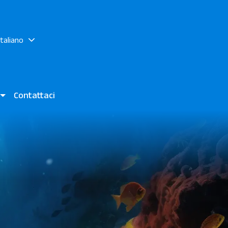
italiano
i
Contattaci
to