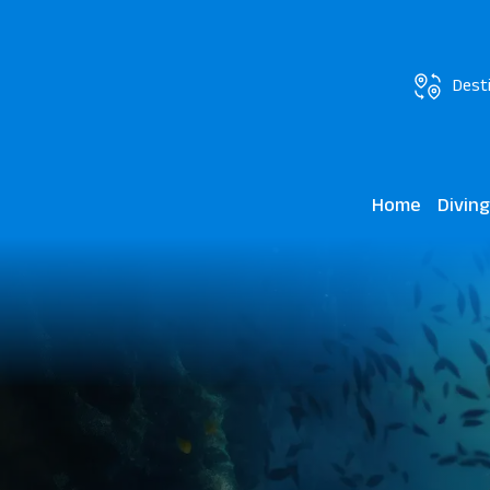
Dest
Home
Divin
Makadi 