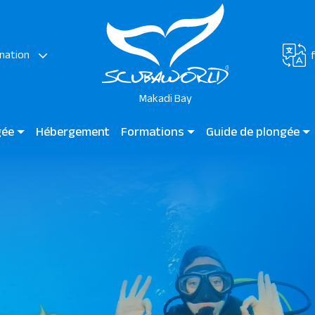
nation
Makadi Bay
gée
Hébergement
Formations
Guide de plongée
Plongée pour les enfants
Plongée guidée Makadi 
Cours pour débutants
Sites de plongée
Plongeurs certifiés
Plongeurs professionnels