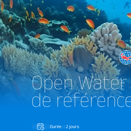
Open Water 
de référenc
Durée : : 2 jours