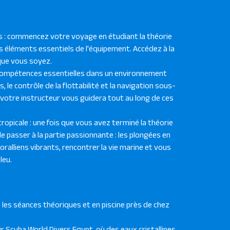
 : commencez votre voyage en étudiant la théorie
es éléments essentiels de l'équipement. Accédez à la
que vous soyez.
 compétences essentielles dans un environnement
 le contrôle de la flottabilité et la navigation sous-
 votre instructeur vous guidera tout au long de ces
ropicale : une fois que vous avez terminé la théorie
de passer à la partie passionnante : les plongées en
oralliens vibrants, rencontrer la vie marine et vous
leu.
z les séances théoriques et en piscine près de chez
 Scuba World Divers Egypt, où des eaux cristallines