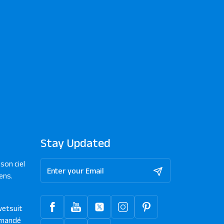
Stay Updated
son ciel
ens.
wetsuit
mandé