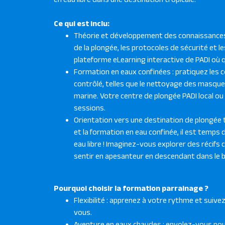
Ce qui est inclu:
Théorie et développement des connaissances
de la plongée, les protocoles de sécurité et l
plateforme eLearning interactive de PADI où 
Formation en eaux confinées : pratiquez les
contrôlé, telles que le nettoyage des masques,
marine. Votre centre de plongée PADI local ou
sessions.
Orientation vers une destination de plongée t
et la formation en eau confinée, il est temps 
eau libre ! Imaginez-vous explorer des récifs c
sentir en apesanteur en descendant dans le b
Pourquoi choisir la formation parrainage ?
Flexibilité : apprenez à votre rythme et suive
vous.
Aventure en eaux chaudes : envolez-vous pour