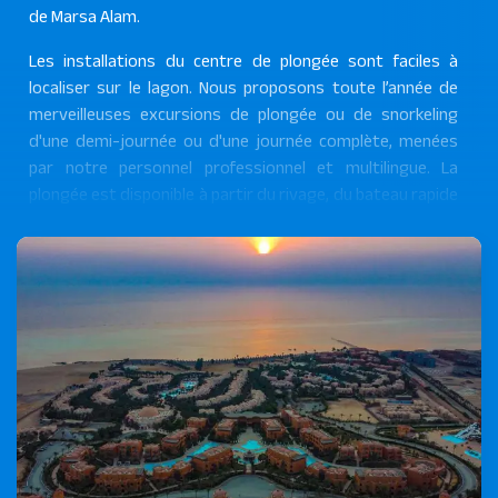
de Marsa Alam.
Les installations du centre de plongée sont faciles à
localiser sur le lagon. Nous proposons toute l’année de
merveilleuses excursions de plongée ou de snorkeling
d'une demi-journée ou d'une journée complète, menées
par notre personnel professionnel et multilingue. La
plongée est disponible à partir du rivage, du bateau rapide
(Zodiac) et du gros bateau pour les sorties d'une journée
complète.
Les sites de plongée sous-marine et de snorkeling sont
considérés comme les meilleurs de toute la mer Rouge,
parmi lesquels le récif d'Elphinstone, un tombant de 70
mètres et le récif de Samadai, ou se trouvent des
dauphins sauvages. En plongeant, vous pourrez
rencontrer des dauphins, des tortues vertes, des tortues
imbriquées et le dugong appelé aussi vache des mers,
tout cela au milieu du récif corallien s'étendant le long de