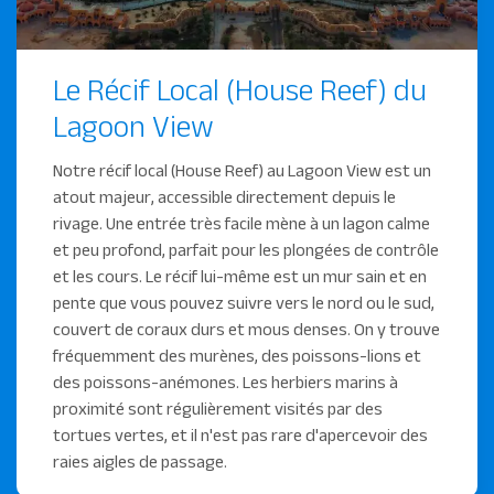
la côte ouest de la mer Rouge.
Vous serez éloignés de l'agitation des villes surpeuplées
et dans une atmosphère détendue sur de magnifiques
Le Récif Local (House Reef) du
plages. Nous vous garantissons de rendre votre séjour
Lagoon View
vraiment mémorable!
Notre récif local (House Reef) au Lagoon View est un
atout majeur, accessible directement depuis le
rivage. Une entrée très facile mène à un lagon calme
et peu profond, parfait pour les plongées de contrôle
et les cours. Le récif lui-même est un mur sain et en
pente que vous pouvez suivre vers le nord ou le sud,
couvert de coraux durs et mous denses. On y trouve
fréquemment des murènes, des poissons-lions et
des poissons-anémones. Les herbiers marins à
proximité sont régulièrement visités par des
tortues vertes, et il n'est pas rare d'apercevoir des
raies aigles de passage.