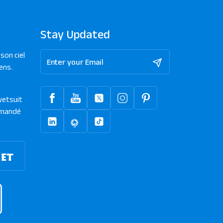
Stay Updated
son ciel
ens.
wetsuit
mandé