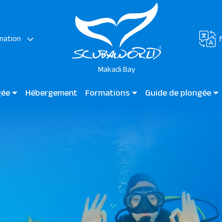
nation
Makadi Bay
gée
Hébergement
Formations
Guide de plongée
Plongée pour les enfants
Plongée guidée Makadi 
Cours pour débutants
Sites de plongée
Plongeurs certifiés
Plongeurs professionnels