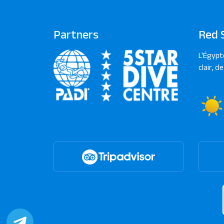
Partners
Red 
L'Égypt
clair, d