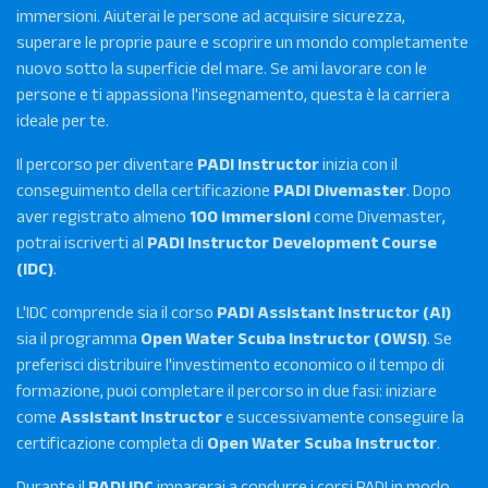
immersioni. Aiuterai le persone ad acquisire sicurezza,
superare le proprie paure e scoprire un mondo completamente
nuovo sotto la superficie del mare. Se ami lavorare con le
persone e ti appassiona l'insegnamento, questa è la carriera
ideale per te.
Il percorso per diventare
PADI Instructor
inizia con il
conseguimento della certificazione
PADI Divemaster
. Dopo
aver registrato almeno
100 immersioni
come Divemaster,
potrai iscriverti al
PADI Instructor Development Course
(IDC)
.
L'IDC comprende sia il corso
PADI Assistant Instructor (AI)
sia il programma
Open Water Scuba Instructor (OWSI)
. Se
preferisci distribuire l'investimento economico o il tempo di
formazione, puoi completare il percorso in due fasi: iniziare
come
Assistant Instructor
e successivamente conseguire la
certificazione completa di
Open Water Scuba Instructor
.
Durante il
PADI IDC
imparerai a condurre i corsi PADI in modo