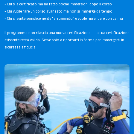
- Chi si è certificato ma ha fatto poche immersioni dopo il corso
- Chi vuole fare un corso avanzato ma non si immerge da tempo
- Chi si sente semplicemente "arrugginito" e vuole riprendere con calma
Il programma non rilascia una nuova certificazione — la tua certificazione
esistente resta valida. Serve solo a riportarti in forma per immergerti in
sicurezza e fiducia.