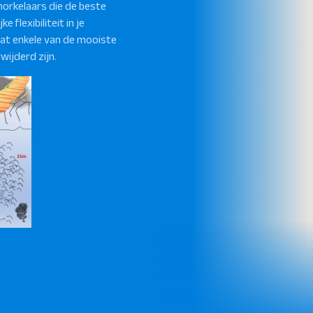
snorkelaars die de beste
e flexibiliteit in je
dat enkele van de mooiste
ijderd zijn.