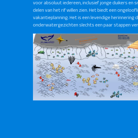
voor absoluut iedereen, inclusief jonge duikers en 
delen van het rif willen zien. Het biedt een ongelooflijk
vakantieplanning. Het is een levendige herinnering 
onderwatergezichten slechts een paar stappen verw