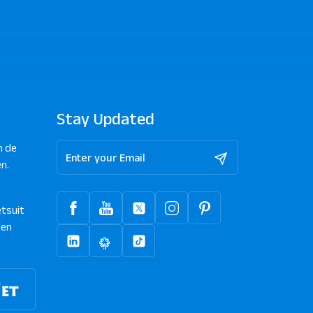
Stay Updated
n de
n.
tsuit
len