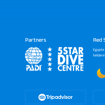
Partners
Red 
Egypte 
heldere