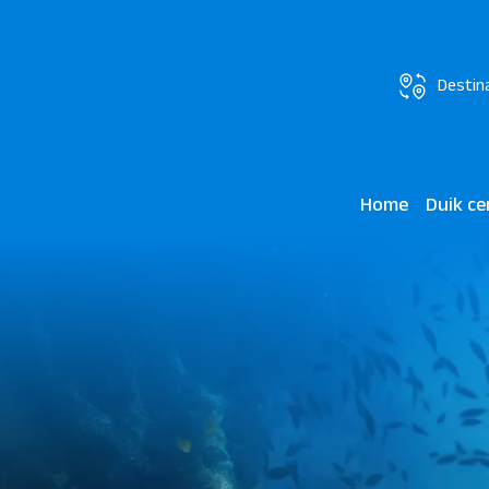
Destin
Home
Duik c
Madinat 