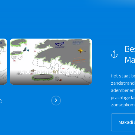
Be
Ma
Abu Hashish Lagoon
Abu Hashi
Het staat b
zandstrande
adembeneme
prachtige l
zonsopkoms
Makadi 