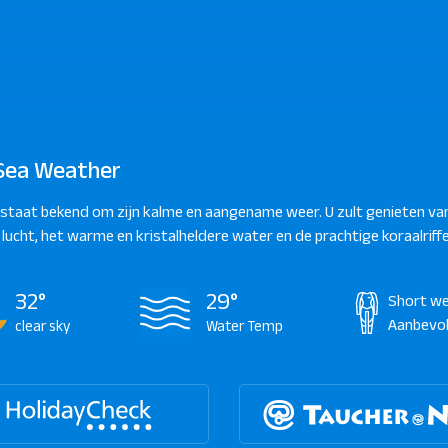
Sea Weather
staat bekend om zijn kalme en aangename weer. U zult genieten va
 lucht, het warme en kristalheldere water en de prachtige koraalriffe
32°
29°
Short we
Aanbevo
clear sky
Water Temp