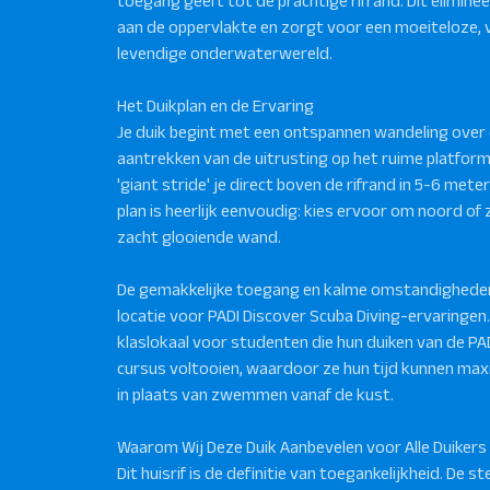
toegang geeft tot de prachtige rifrand. Dit elimin
aan de oppervlakte en zorgt voor een moeiteloze, 
levendige onderwaterwereld.
Het Duikplan en de Ervaring
Je duik begint met een ontspannen wandeling over 
aantrekken van de uitrusting op het ruime platform
'giant stride' je direct boven de rifrand in 5-6 mete
plan is heerlijk eenvoudig: kies ervoor om noord of
zacht glooiende wand.
De gemakkelijke toegang en kalme omstandighede
locatie voor PADI Discover Scuba Diving-ervaringen.
klaslokaal voor studenten die hun duiken van de PA
cursus voltooien, waardoor ze hun tijd kunnen ma
in plaats van zwemmen vanaf de kust.
Waarom Wij Deze Duik Aanbevelen voor Alle Duikers
Dit huisrif is de definitie van toegankelijkheid. De 