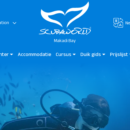
ation
Ne
Makadi Bay
enter
Accommodatie
Cursus
Duik gids
Prijslijst
Makadi
Duiken voor kinderen
Duik gids Makadi Bay
Madinat M
Beginners cursus
Duik plekken
Certificeerde duiker
Profecionele duiker