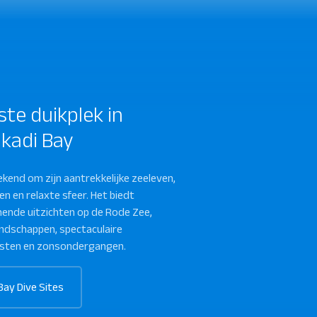
ste duikplek in
kadi Bay
sh South
Salem Express
ekend om zijn aantrekkelijke zeeleven,
n en relaxte sfeer. Het biedt
nde uitzichten op de Rode Zee,
andschappen, spectaculaire
ten en zonsondergangen.
Bay Dive Sites