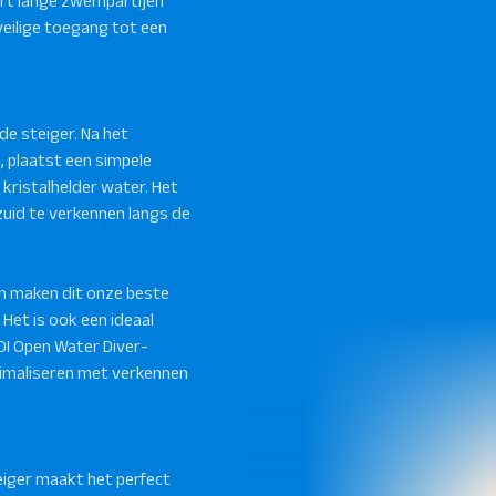
eert lange zwempartijen
veilige toegang tot een
de steiger. Na het
, plaatst een simpele
r kristalhelder water. Het
 zuid te verkennen langs de
n maken dit onze beste
 Het is ook een ideaal
DI Open Water Diver-
ximaliseren met verkennen
steiger maakt het perfect