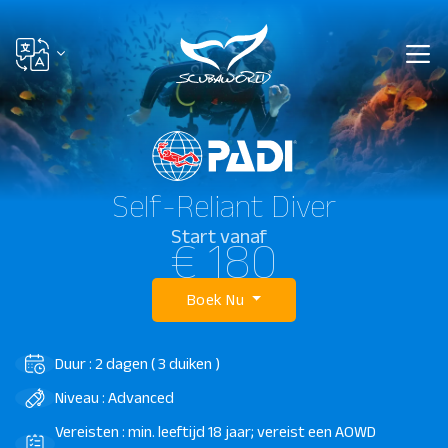
Self-Reliant Diver
Start vanaf
€ 180
Boek Nu
Duur : 2 dagen ( 3 duiken )
Niveau : Advanced
Vereisten : min. leeftijd 18 jaar; vereist een AOWD