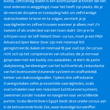
buddy. Zelfstandig duiken is een avontuurlijke activiteit die niet
voor iedereen is weggelegd, maar het heeft zijn plaats. Als je
de mentale discipline en toewijding hebt om zelfstandige
duiktechnieken te leren en te volgen, versterk je je
vaardigheden en zelfvertrouwen wanneer je alleen, met z'n
tweeën of als onderdeel van een team duikt. Om je in te
schrijven voor de Self-Reliant Diver-cursus, moet je een PADI
Advanced Open Water Diver zijn met minimaal 100
geregistreerde duiken en minimaal 18 jaar oud zijn. De cursus
richt zich op het compenseren van situaties die je normaal
gesproken met een buddy zou aanpakken. Je leert de juiste
duikplanning, berekeningen van het luchtverbruik, redundantie
van het levensondersteunende systeem en onafhankelijk
beheer van duiknoodgevallen. Tijdens drie zelfredzame
trainingsduiken oefen je essentiële vaardigheden, zoals
overschakelen naar een redundant luchttoevoersysteem,
zwemmen zonder masker en navigeren naar verschillende
punten. Scuba World Divers Egypt biedt deze unieke cursus aan
in de betoverende Rode Zee, waar levendige koraalriffen