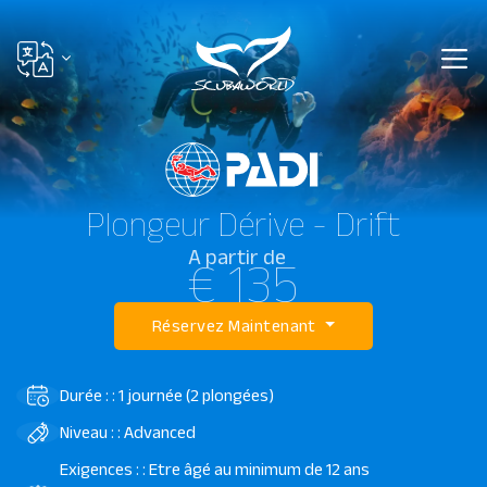
Plongeur Dérive - Drift
A partir de
€ 135
Réservez Maintenant
Durée : : 1 journée (2 plongées)
Niveau : : Advanced
Exigences : : Etre âgé au minimum de 12 ans