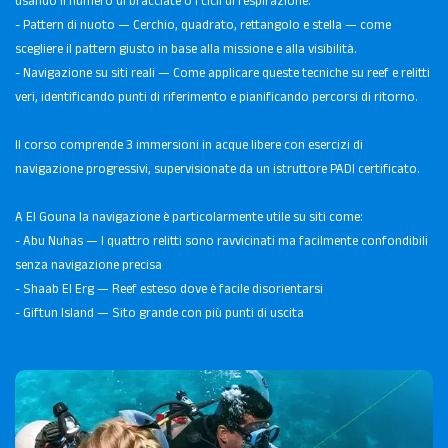
usando il numero di bracciate o i cicli di respirazione.
- Pattern di nuoto — Cerchio, quadrato, rettangolo e stella — come
scegliere il pattern giusto in base alla missione e alla visibilità.
- Navigazione su siti reali — Come applicare queste tecniche su reef e relitti
veri, identificando punti di riferimento e pianificando percorsi di ritorno.
Il corso comprende 3 immersioni in acque libere con esercizi di
navigazione progressivi, supervisionate da un istruttore PADI certificato.
A El Gouna la navigazione è particolarmente utile su siti come:
- Abu Nuhas — I quattro relitti sono ravvicinati ma facilmente confondibili
senza navigazione precisa
- Shaab El Erg — Reef esteso dove è facile disorientarsi
- Giftun Island — Sito grande con più punti di uscita