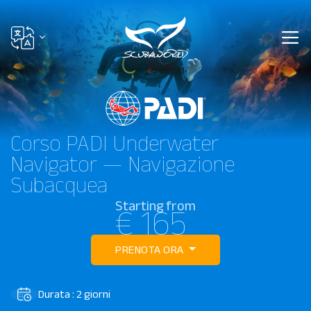
Corso PADI Underwater
Navigator — Navigazione
Subacquea
Starting from
€ 165
PRENOTA ORA
Durata : 2 giorni