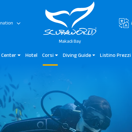
ination
Makadi Bay
g Center
Hotel
Corsi
Diving Guide
Listino Prezz
Bay – Egitto
Immersioni per Bambini
Diving Guide Makadi Bay
Makadi Bay – Egit
Corsi per Principianti
Siti D'Immersione
Subacquei Certificati
Subacquei Professionisti