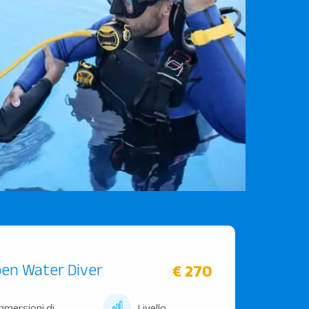
en Water Diver
€ 270
immersioni di
Livello