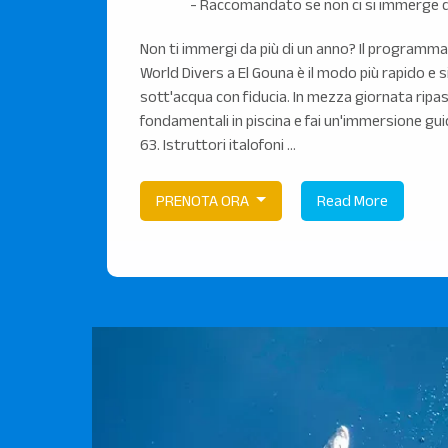
- Raccomandato se non ci si immerge 
Non ti immergi da più di un anno? Il programm
World Divers a El Gouna è il modo più rapido e s
sott'acqua con fiducia. In mezza giornata ripa
fondamentali in piscina e fai un'immersione gu
63. Istruttori italofoni ...
PRENOTA ORA
Read More