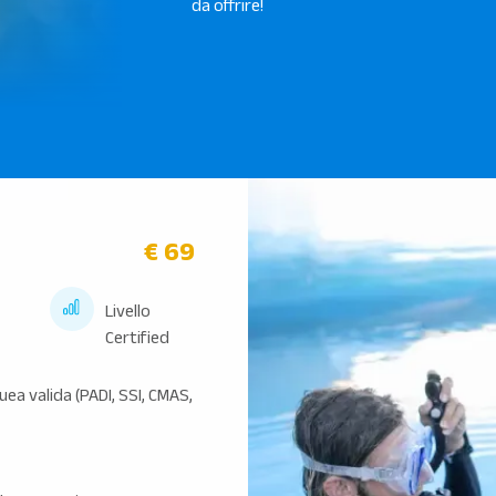
da offrire!
€ 69
Livello
Certified
ea valida (PADI, SSI, CMAS,