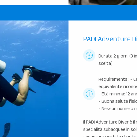
PADI Adventure D
Durata 2 giorni (3 
scelta)
Requirements : - C
equivalente ricono
- Età minima: 12 an
- Buona salute fisi
- Nessun numero mi
Il PADI Adventure Diver è i
specialità subacquee in sol
avventura guidate da istrut