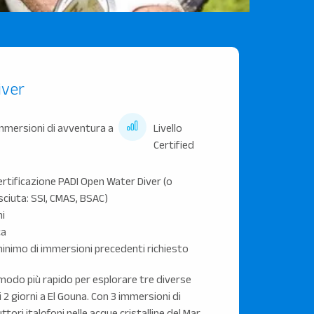
iver
immersioni di avventura a
Livello
Certified
ertificazione PADI Open Water Diver (o
sciuta: SSI, CMAS, BSAC)
ni
ca
nimo di immersioni precedenti richiesto
l modo più rapido per esplorare tre diverse
i 2 giorni a El Gouna. Con 3 immersioni di
tori italofoni nelle acque cristalline del Mar