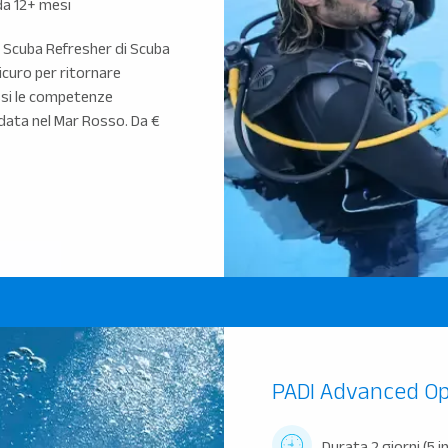
da 12+ mesi
a Scuba Refresher di Scuba
icuro per ritornare
ssi le competenze
idata nel Mar Rosso. Da €
PADI Advanced Op
Durata 2 giorni (5 