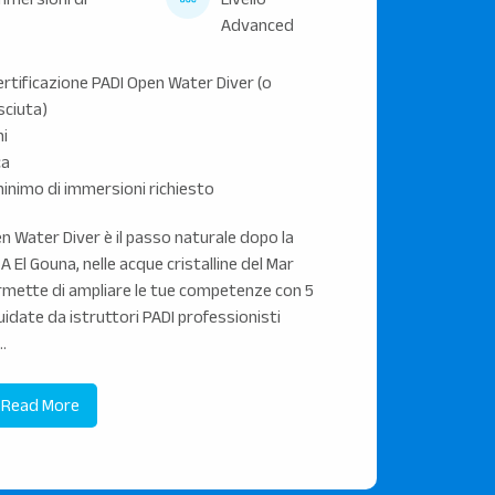
Advanced
ertificazione PADI Open Water Diver (o
sciuta)
ni
ca
nimo di immersioni richiesto
n Water Diver è il passo naturale dopo la
A El Gouna, nelle acque cristalline del Mar
rmette di ampliare le tue competenze con 5
idate da istruttori PADI professionisti
..
Read More