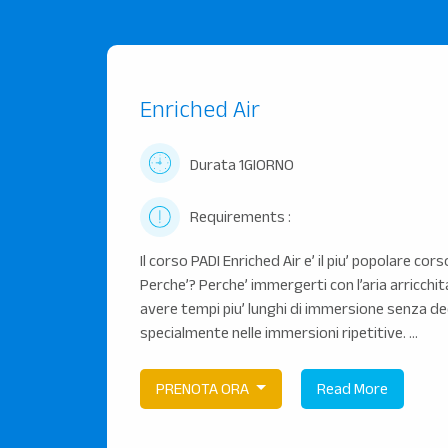
Enriched Air
Durata 1GIORNO
Requirements :
Il corso PADI Enriched Air e’ il piu’ popolare cor
Perche’? Perche’ immergerti con l’aria arricchit
avere tempi piu’ lunghi di immersione senza 
specialmente nelle immersioni ripetitive. ...
PRENOTA ORA
Read More