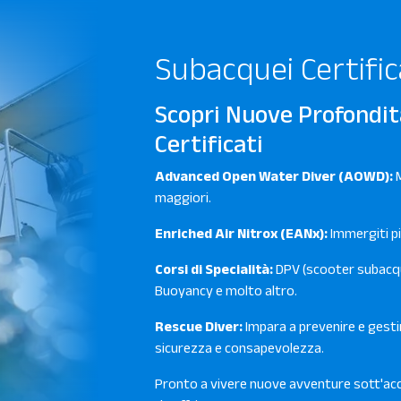
Subacquei Certific
Scopri Nuove Profondit
Certificati
Advanced Open Water Diver (AOWD):
M
maggiori.
Enriched Air Nitrox (EANx):
Immergiti più
Corsi di Specialità:
DPV (scooter subacque
Buoyancy e molto altro.
Rescue Diver:
Impara a prevenire e gest
sicurezza e consapevolezza.
Pronto a vivere nuove avventure sott'acq