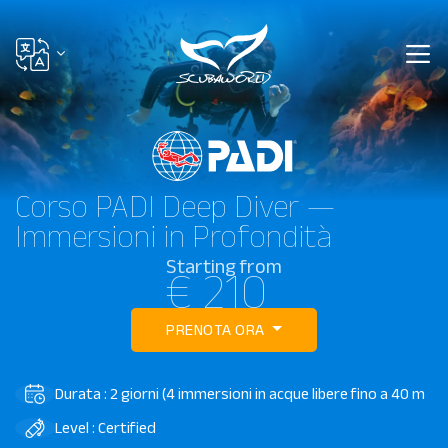
Corso PADI Deep Diver —
Immersioni in Profondità
Starting from
€ 210
PRENOTA ORA
Durata : 2 giorni (4 immersioni in acque libere fino a 40 m
Level : Certified