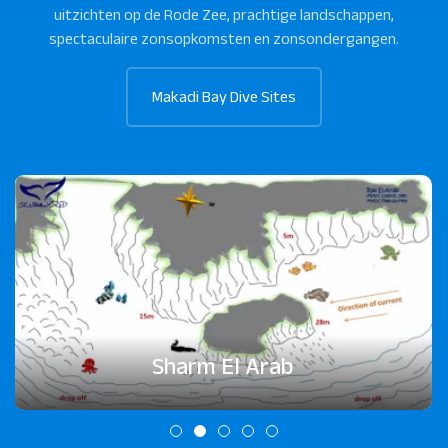
uitzichten op de Rode Zee, prachtige landschappen,
spectaculaire zonsopkomsten en zonsondergangen.
Makadi Bay Dive Sites
Sharm El Arab