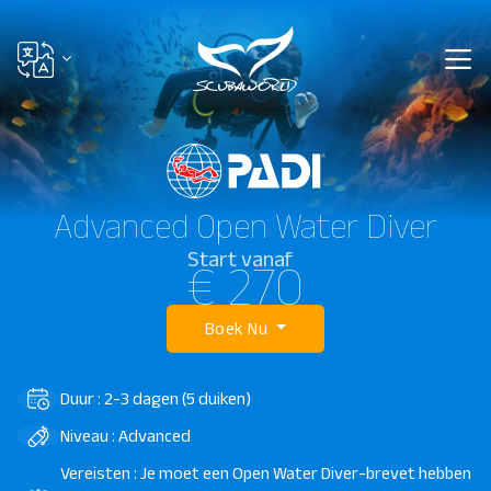
Advanced Open Water Diver
Start vanaf
€ 270
Boek Nu
Duur : 2-3 dagen (5 duiken)
Niveau : Advanced
Vereisten : Je moet een Open Water Diver-brevet hebben