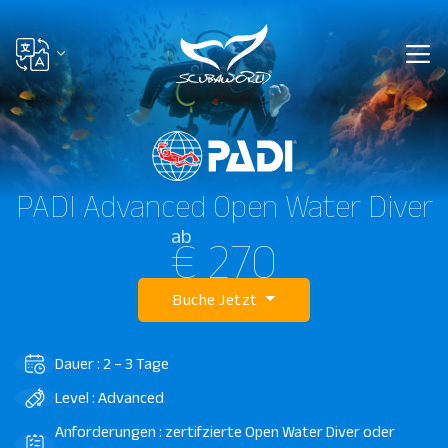
PADI Advanced Open Water Diver
ab
€ 270
Buche Jetzt
Dauer : 2 – 3 Tage
Level : Advanced
Anforderungen : zertifzierte Open Water Diver oder