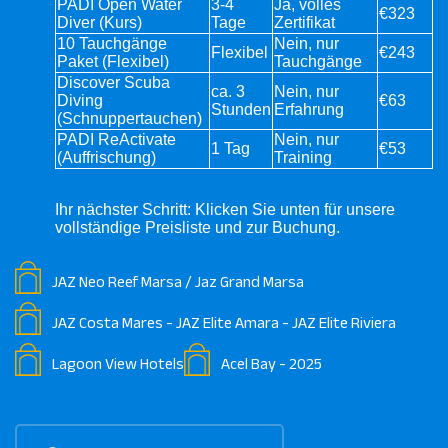
PADI Open Water
3-4
Ja, volles
€323
Diver
(Kurs)
Tage
Zertifikat
10 Tauchgänge
Nein, nur
Flexibel
€243
Paket
(Flexibel)
Tauchgänge
Discover Scuba
ca. 3
Nein, nur
Diving
€63
Stunden
Erfahrung
(Schnuppertauchen)
PADI ReActivate
Nein, nur
1 Tag
€53
(Auffrischung)
Training
Ihr nächster Schritt:
Klicken Sie unten für unsere
vollständige Preisliste und zur Buchung.
JAZ Neo Reef Marsa / Jaz Grand Marsa
JAZ Costa Mares - JAZ Elite Amara - JAZ Elite Riviera
Lagoon View Hotels
Acel Bay - 2025