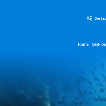
Destin
Home
Duik c
Madinat 