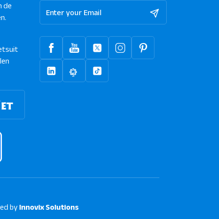
n de
n.
etsuit
len
ed by
Innovix Solutions