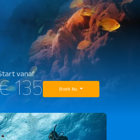
Start vanaf
€ 135
Boek Nu