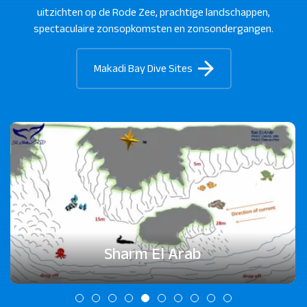
uitzichten op de Rode Zee, prachtige landschappen,
spectaculaire zonsopkomsten en zonsondergangen.
Makadi Bay Dive Sites
Sharm El Arab