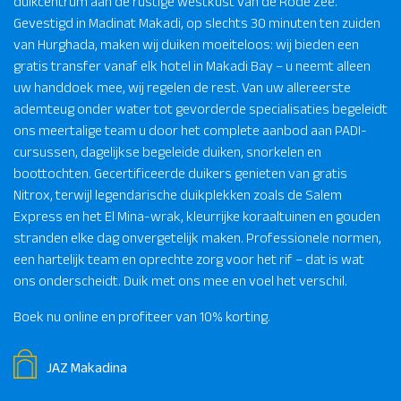
duikcentrum aan de rustige westkust van de Rode Zee.
Gevestigd in Madinat Makadi, op slechts 30 minuten ten zuiden
van Hurghada, maken wij duiken moeiteloos: wij bieden een
gratis transfer vanaf elk hotel in Makadi Bay – u neemt alleen
uw handdoek mee, wij regelen de rest. Van uw allereerste
ademteug onder water tot gevorderde specialisaties begeleidt
ons meertalige team u door het complete aanbod aan PADI-
cursussen, dagelijkse begeleide duiken, snorkelen en
boottochten. Gecertificeerde duikers genieten van gratis
Nitrox, terwijl legendarische duikplekken zoals de Salem
Express en het El Mina-wrak, kleurrijke koraaltuinen en gouden
stranden elke dag onvergetelijk maken. Professionele normen,
een hartelijk team en oprechte zorg voor het rif – dat is wat
ons onderscheidt. Duik met ons mee en voel het verschil.
Boek nu online en profiteer van 10% korting.
JAZ Makadina