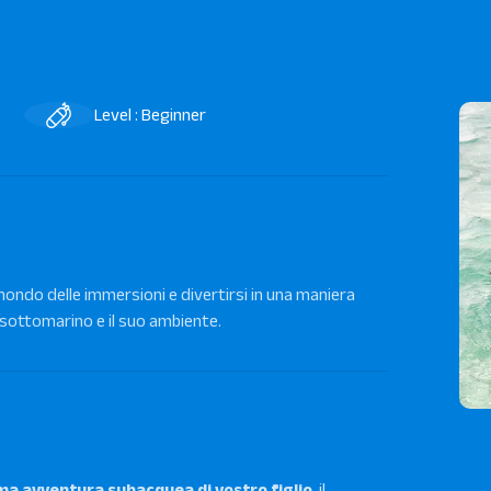
Level : Beginner
 mondo delle immersioni e divertirsi in una maniera
sottomarino e il suo ambiente.
ma avventura subacquea di vostro figlio
, il