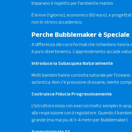
Imparano il rispetto per l'ambiente marino
È breve (1 giorno), economico (60 euro), e progetta
non lo stress accademico.
Perche Bubblemaker è Speciale
A differenza dei corsi formali che richiedono teoria
è puro divertimento. L'apprendimento accade natura
Introduce la Subacquea Naturalmente
Molti bambini hanno curiosita naturale per l'oceano
autentica. Non c'è pressione di esame, niente comp
Costruisce Fiducia Progressivamente
L'istruttore inizia con esercizi molto semplici in a
alla respirazione con il regolatore. Quando il bamb
grande (ma mai piu di 3-4 metri per Bubblemaker).
Supervisionato 1:1