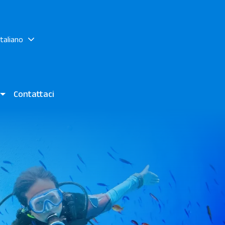
italiano
i
Contattaci
sa / Jaz Grand Marsa
 JAZ Elite Amara - JAZ Costa Mares - JAZ Elite Riviera
rsa Alam - SCUBA WORLD DIVERS