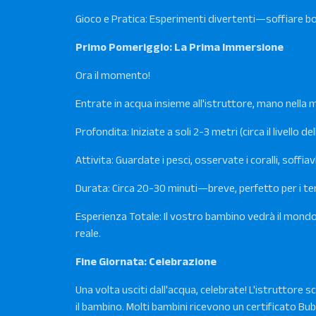
Gioco e Pratica: Esperimenti divertenti—soffiare boll
Primo Pomeriggio: La Prima Immersione
Ora il momento!
Entrate in acqua insieme all'istruttore, mano nella 
Profondita: Iniziate a soli 2-3 metri (circa il livello de
Attivita: Guardate i pesci, osservate i coralli, soffi
Durata: Circa 20-30 minuti—breve, perfetto per i te
Esperienza Totale: Il vostro bambino vedrà il mondo s
reale.
Fine Giornata: Celebrazione
Una volta usciti dall'acqua, celebrate! L'istruttore 
il bambino. Molti bambini ricevono un certificato