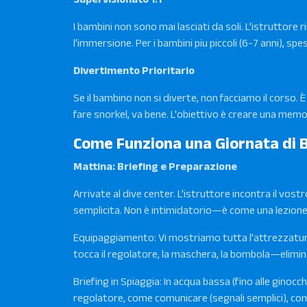
I bambini non sono mai lasciati da soli. L'istruttore
l'immersione. Per i bambini piu piccoli (6-7 anni), sp
Divertimento Prioritario
Se il bambino non si diverte, non facciamo il corso. 
fare snorkel, va bene. L'obiettivo è creare una memo
Come Funziona una Giornata di
Mattina: Briefing e Preparazione
Arrivate al dive center. L'istruttore incontra il vos
semplicita. Non è intimidatorio—è come una lezione 
Equipaggiamento: Vi mostriamo tutta l'attrezzatur
tocca il regolatore, la maschera, la bombola—elimin
Briefing in Spiaggia: In acqua bassa (fino alle ginocc
regolatore, come comunicare (segnali semplici), com