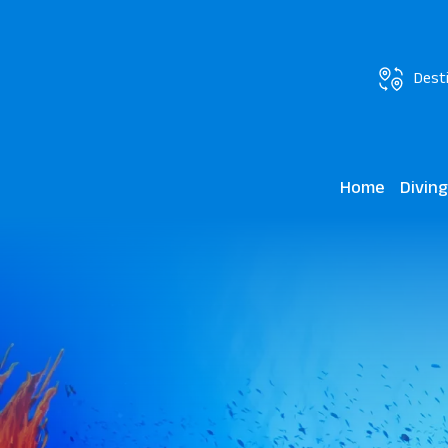
Dest
Home
Divin
JAZ Ne
Marsa M
Immers