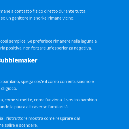
 rimane a contatto fisico diretto durante tutta
esso un genitore in snorkel rimane vicino.
È così semplice. Se preferisce rimanere nella laguna a
ria positiva, non forzare un'esperienza negativa.
 Bubblemaker
tro bambino, spiega cos'è il corso con entusiasmo e
di gioco.
a, come si mette, come funziona. Il vostro bambino
ando la paura attraverso familiarità.
hia), l'istruttore mostra come respirare dal
e salire e scendere.