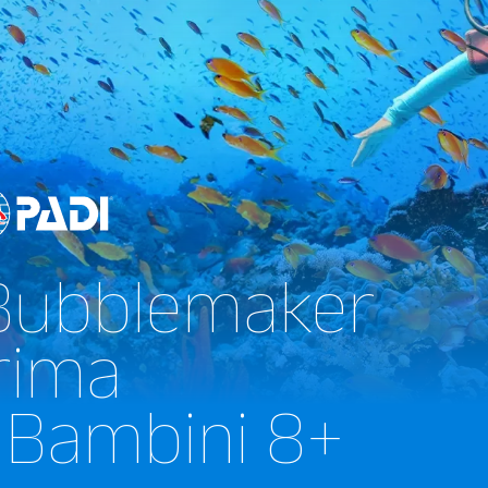
 Bubblemaker
rima
 Bambini 8+