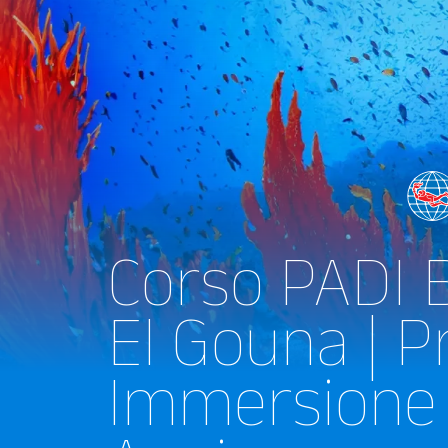
Corso PADI
El Gouna | P
Immersione