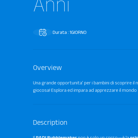
Anni
Durata : 1GIORNO
Overview
Una grande opportunita’ per i bambini di scoprire il
giocosa! Esplora ed impara ad apprezzare il mondo 
Description
Il
PADI Bubblemaker
non è solo un corso—è la
pri