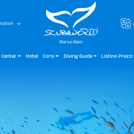
ination
Marsa Alam
g Center
Hotel
Corsi
Diving Guide
Listino Prezz
o Reef Marsa / Jaz Grand Marsa
Immersioni per Bambini
Diving Guide Marsa Alam
JAZ Neo Reef Mar
ares Bay - JAZ Elite Amara - JAZ Costa Mares - JAZ Elite Riviera
Corsi per Principianti
Siti D'Immersione
Marsa Mares Bay -
ioni a Marsa Alam - SCUBA WORLD DIVERS
Subacquei Certificati
Immersioni a Ma
Subacquei Professionisti