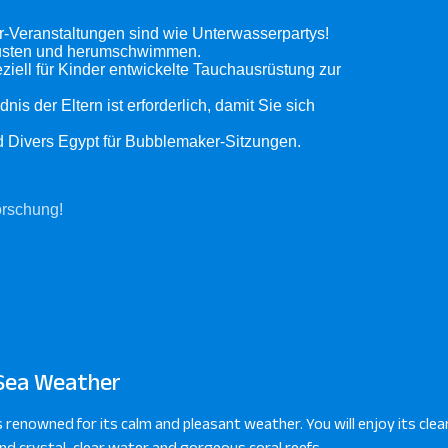
-Veranstaltungen sind wie Unterwasserpartys!
 pusten und herumschwimmen.
ziell für Kinder entwickelte Tauchausrüstung zur
s der Eltern ist erforderlich, damit Sie sich
Divers Egypt für Bubblemaker-Sitzungen.
orschung!
Sea Weather
s renowned for its calm and pleasant weather. You will enjoy its clear
d crystal-clear water and gorgeous coral reefs.