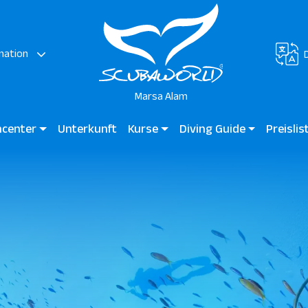
nation
Marsa Alam
hcenter
Unterkunft
Kurse
Diving Guide
Preisli
o Reef Marsa / Jaz Grand Marsa
Tauchen für Kinder
Diving Guide Marsa Alam
JAZ Neo 
Mares Bay - JAZ Elite Amara - JAZ Costa Mares - JAZ Elite Riviera
Anfängerkurse
Tauchplätze
Marsa Mar
 View Hotels
Zertifizierte Taucher
Lagoon V
Professionelle Taucher