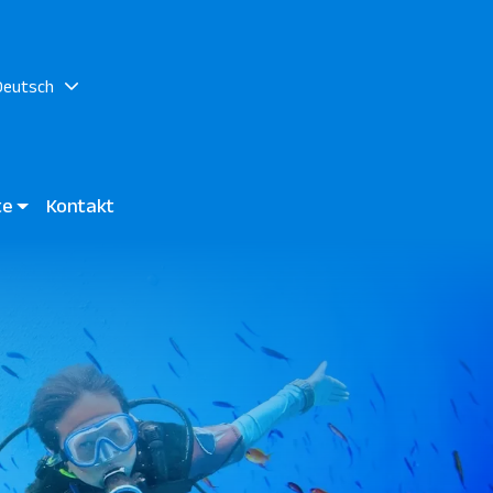
Deutsch
ste
Kontakt
Reef Marsa / Jaz Grand Marsa
es Bay - JAZ Elite Amara - JAZ Costa Mares - JAZ Elite Riviera
iew Hotels