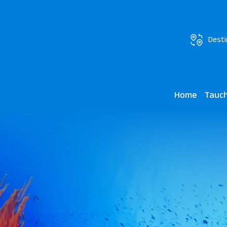
Desti
Home
Tauc
JAZ Ne
Marsa 
Lagoon