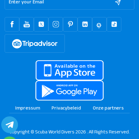
dat je geen sterke stromingen of extreme dieptes...
Lees meer
Shabrour Umm Gammar
DEPTH: 40 m
Reef
Een site die een voorbeeld biedt van uitzonderlijke natuurlijke
onderwaterschoonheid. Het rif bestaat uit een koraaltuin, een
plateau en een muur die dieper dan...
Lees meer
Kimon M
DEPTH: 5 - 32 m
Wrak
Duiken op de Kimon M biedt een intrigerende ervaring. Het
voorste gedeelte, dat zich uitstrekt tot No. 2 Hold, is een
Impressum
Privacybeleid
Onze partners
puinveld geworden dat verspreid ligt over het...
Lees meer
Chrisoula K
Copyright © Scuba World Divers 2026 . All Rights Reserved.
DEPTH: 5 - 32 m
Wrak