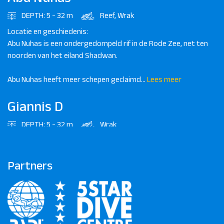
DEPTH: 5 - 32 m
Reef, Wrak
Locatie en geschiedenis:
Abu Nuhas is een ondergedompeld rif in de Rode Zee, net ten
noorden van het eiland Shadwan.
Abu Nuhas heeft meer schepen geclaimd...
Lees meer
Giannis D
DEPTH: 5 - 32 m
Wrak
Giannis D-wrak
In april 1983 liep de Giannis D, die hout vervoerde van Rijeka,
Partners
Kroatië naar Saoedi-Arabië en Jemen, tegen het Sha'ab Abu
Nuhas-rif aan nadat...
Lees meer
Umm Gammar
DEPTH: 100 m +
Reef