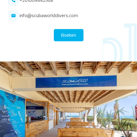
+201004442568
info@scubaworlddivers.com
Boeken