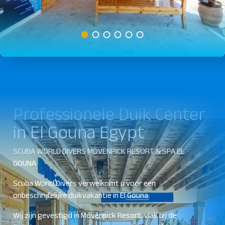
Professionele Duik Center
in El Gouna Egypt
SCUBA WORLD DIVERS MÖVENPICK RESORT & SPA EL
GOUNA
Scuba World Divers verwelkomt u voor een
onbeschrijfelijke duikvakantie in El Gouna.
Wij zijn gevestigd in Mövenpick Resort, vlak bij de