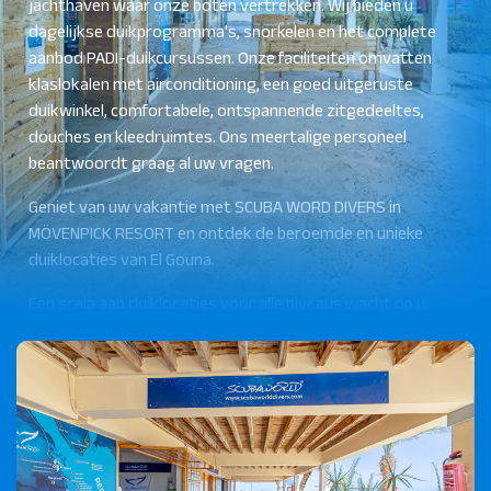
jachthaven waar onze boten vertrekken. Wij bieden u
dagelijkse duikprogramma's, snorkelen en het complete
aanbod PADI-duikcursussen. Onze faciliteiten omvatten
klaslokalen met airconditioning, een goed uitgeruste
duikwinkel, comfortabele, ontspannende zitgedeeltes,
douches en kleedruimtes. Ons meertalige personeel
beantwoordt graag al uw vragen.
Geniet van uw vakantie met SCUBA WORD DIVERS in
MÖVENPICK RESORT en ontdek de beroemde en unieke
duiklocaties van El Gouna.
Een scala aan duiklocaties voor alle niveaus wacht op u,
van beginner tot gevorderd, van prachtige ondiepe riffen
en hun kleine bewoners tot drop-offs en driftduiken met
kans op grote vissen.