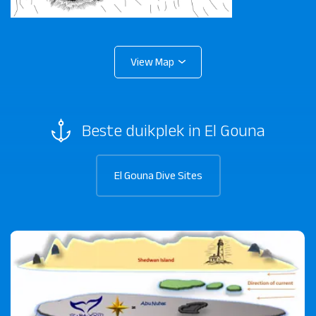
Beste duikplek in El Gouna
El Gouna Dive Sites