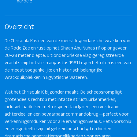
harde e
Overzicht
De Chrisoula K is een van de meest legendarische wrakken van
de Rode Zee en rust op het Shaab Abu Nuhas rif op ongeveer
20-28 meter diepte. Dit onder Griekse vlag geregistreerde
vrachtschip botste in augustus 1981 tegen het rif en is een van
de meest toegankelijke en historisch belangrijke
wrackduikplekken in Egyptische wateren.
Wat het Chrisoula K bijzonder maakt: De scheepsromp ligt
grotendeels rechtop met intacte structuurkenmerken,
inclusief laadluiken met origineel laadgoed, een verdraaid
achterdeel en een bevaarbaar commandobrug—perfect voor
verkenningsmduiken voor alle ervaringsniveaus. Het voorschip
en voogedeelte zijn uitgebreid beschadigd en bieden
dramatische penetratiemogelijkheden voor ervaren