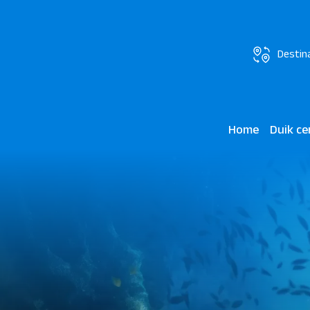
Destin
Home
Duik c
Madinat 