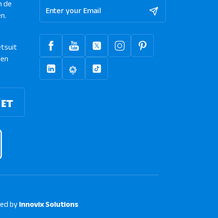
n de
n.
tsuit
len
ed by
Innovix Solutions