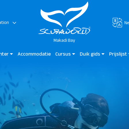
ation
Ne
Makadi Bay
enter
Accommodatie
Cursus
Duik gids
Prijslijst
Makadi
Duiken voor kinderen
Duik gids Makadi Bay
Madinat M
Beginners cursus
Duik plekken
Certificeerde duiker
Profecionele duiker