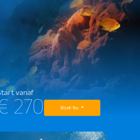
Start vanaf
€ 270
Boek Nu