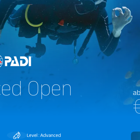
ced Open
a
Level : Advanced