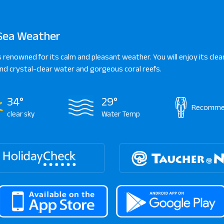
Sea Weather
s renowned for its calm and pleasant weather. You will enjoy its clear
d crystal-clear water and gorgeous coral reefs.
34°
29°
Recomme
clear sky
Water Temp