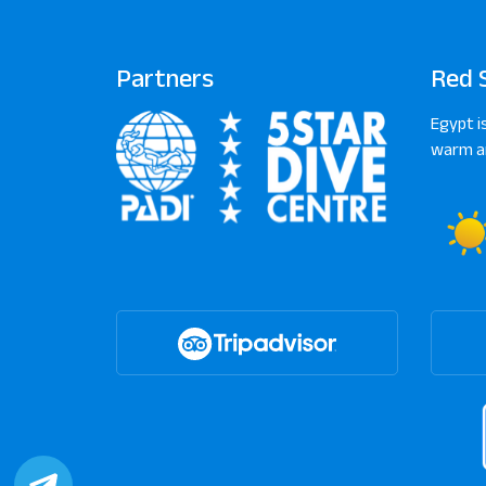
Partners
Red 
Egypt i
warm an