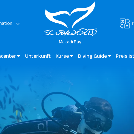
nation
Makadi Bay
hcenter
Unterkunft
Kurse
Diving Guide
Preisli
 Bay - Ägypten
Tauchen für Kinder
Diving Guide Makadi Bay
Makadi B
Anfängerkurse
Tauchplätze
Zertifizierte Taucher
Professionelle Taucher