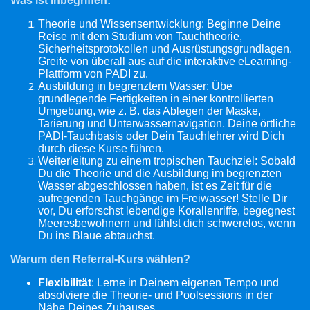
Was ist inbegriffen:
Theorie und Wissensentwicklung: Beginne Deine
Reise mit dem Studium von Tauchtheorie,
Sicherheitsprotokollen und Ausrüstungsgrundlagen.
Greife von überall aus auf die interaktive eLearning-
Plattform von PADI zu.
Ausbildung in begrenztem Wasser: Übe
grundlegende Fertigkeiten in einer kontrollierten
Umgebung, wie z. B. das Ablegen der Maske,
Tarierung und Unterwassernavigation. Deine örtliche
PADI-Tauchbasis oder Dein Tauchlehrer wird Dich
durch diese Kurse führen.
Weiterleitung zu einem tropischen Tauchziel: Sobald
Du die Theorie und die Ausbildung im begrenzten
Wasser abgeschlossen haben, ist es Zeit für die
aufregenden Tauchgänge im Freiwasser! Stelle Dir
vor, Du erforschst lebendige Korallenriffe, begegnest
Meeresbewohnern und fühlst dich schwerelos, wenn
Du ins Blaue abtauchst.
Warum den Referral-Kurs wählen?
Flexibilität
: Lerne in Deinem eigenen Tempo und
absolviere die Theorie- und Poolsessions in der
Nähe Deines Zuhauses.