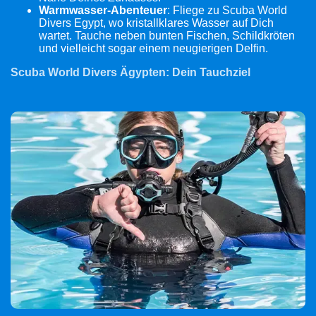
Warmwasser-Abenteuer
: Fliege zu Scuba World
Divers Egypt, wo kristallklares Wasser auf Dich
wartet. Tauche neben bunten Fischen, Schildkröten
und vielleicht sogar einem neugierigen Delfin.
Scuba World Divers Ägypten: Dein Tauchziel