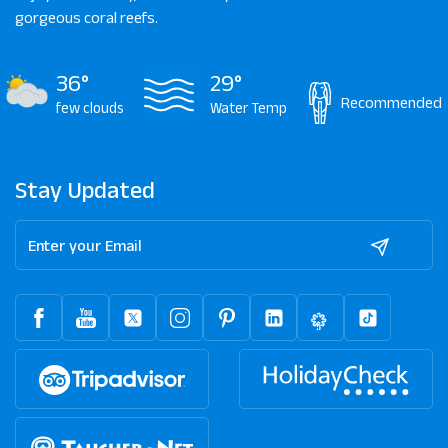
gorgeous coral reefs.
36°
29°
Recommended
few clouds
Water Temp
Stay Updated