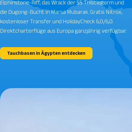
Elphinstone-Riff, das Wrack der SS Thistlegorm und
die Dugong-Bucht in Marsa Mubarak. Gratis Nitrox,
kostenloser Transfer und HolidayCheck 6,0/6,0.
Direktcharterflüge aus Europa ganzjährig verfügbar.
Tauchbasen in Ägypten entdecken