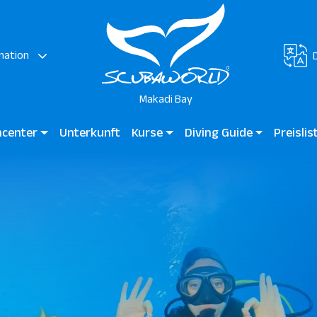
nation
Makadi Bay
hcenter
Unterkunft
Kurse
Diving Guide
Preisli
 Bay - Ägypten
Tauchen für Kinder
Diving Guide Makadi Bay
Makadi B
Anfängerkurse
Tauchplätze
Zertifizierte Taucher
Professionelle Taucher