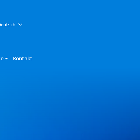
Deutsch
ste
Kontakt
ay - Ägypten