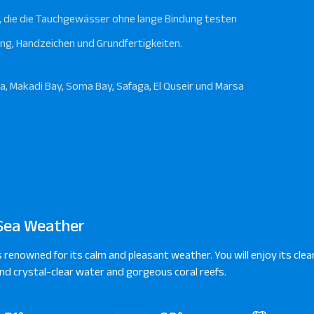
gen, die die Tauchgewässer ohne lange Bindung testen
ung, Handzeichen und Grundfertigkeiten.
na, Makadi Bay, Soma Bay, Safaga, El Quseir und Marsa
Sea Weather
s renowned for its calm and pleasant weather. You will enjoy its clear
d crystal-clear water and gorgeous coral reefs.