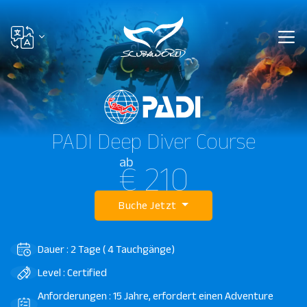
PADI Deep Diver Course
ab
€ 210
Buche Jetzt
Dauer : 2 Tage ( 4 Tauchgänge)
Level : Certified
Anforderungen : 15 Jahre, erfordert einen Adventure