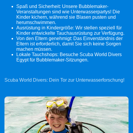
Spaß und Sicherheit: Unsere Bubblemaker-
Veranstaltungen sind wie Unterwasserpartys!
Die
Kinder kichern, während sie Blasen pusten und
herumschwimmen.
Ausrüstung in Kindergröße: Wir stellen speziell für
Kinder entwickelte Tauchausrüstung zur Verfügung.
Von den Eltern genehmigt: Das Einverständnis der
Eltern ist erforderlich, damit Sie sich keine Sorgen
machen müssen.
Lokale Tauchshops: Besuche Scuba World Divers
Egypt für Bubblemaker-Sitzungen.
Scuba World Divers: Dein Tor zur Unterwasserforschung!