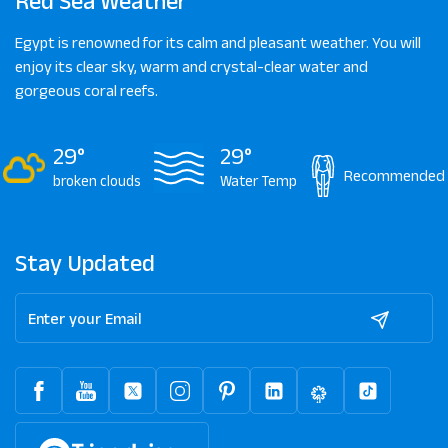
Red Sea Weather
Egypt is renowned for its calm and pleasant weather. You will
enjoy its clear sky, warm and crystal-clear water and
gorgeous coral reefs.
29°
29°
Recommended
broken clouds
Water Temp
Stay Updated