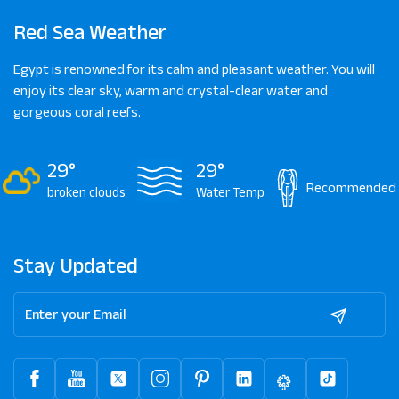
Red Sea Weather
Egypt is renowned for its calm and pleasant weather. You will
enjoy its clear sky, warm and crystal-clear water and
gorgeous coral reefs.
29°
29°
Recommended
broken clouds
Water Temp
Stay Updated